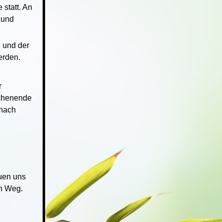
 statt. An
t und
e und der
erden.
r
ochenende
 nach
euen uns
en Weg.