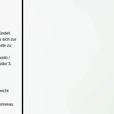
ündet.
 sich zur
ste zu
hodo /
ido/ 3.
wicht
sniveau