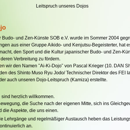
Leitspruch unseres Dojos
jo
r Budo- und Zen-Künste SOB e.V. wurde im Sommer 2004 gegr
gen aus einer Gruppe Aikido- und Kenjutsu-Begeisterter, hat es
acht, den Sport und die Kultur japanischer Budo- und Zen-Kün
 deren Verbreitung zu fördern.
ten wir den Namen "Ai-Ki-Dojo" von Pascal Krieger (10. DAN S
en des Shinto Muso Ryu Jodo/ Technischer Direktor des FEI Ia
er auch unseren Dojo-Leitspruch (Kamiza) erstellte.
e sind herzlich willkommen.
ewegung, die Suche nach der eigenen Mitte, sich ins Gleichge
d die Aspekte, die uns einen.
ale Lehrgänge und regelmäßiger Austausch heben das Leistung
ontinuierlich an.