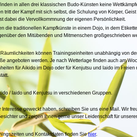
 finden in allen drei klassischen Budo-Künsten keine Wettkämpfe
n tritt der Kampf mit sich selbst, die Schulung von Körper, Geis
 ist dabei die Vervollkommnung der eigenen Persönlichkeit.
n die traditionellen Kampfkünste in einem Dojo, in dem Etikett
genüber den Mitübenden und Mitmenschen großgeschrieben w
 Räumlichkeiten können Trainingseinheiten unabhängig von de
ße angeboten werden.
Je nach Wetterlage finden auch am W
heiten für Aikido im Dojo oder für Kenjutsu und Iaido im Freien
att.
kido / Iaido und Kenjutsu in verschiedenen Gruppen.
r Interesse geweckt haben, schreiben Sie uns eine Mail. Wir fr
esichter und zeigen Ihnen gerne unser Leidenschaft für unser
ningszeiten und Kontaktdaten finden Sie
hier
.