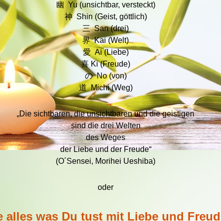
幽 Yu (unsichtbar, versteckt)
神 Shin (Geist, göttlich)
三 San (drei)
界 Kai (Welt)
愛 Ai (Liebe)
喜 Ki (Freude)
の No (von)
道 Michi (Weg)
„Die sichtbaren, die unsichtbaren und die geistigen
sind die drei Welten
des Weges
der Liebe und der Freude“
(O´Sensei, Morihei Ueshiba)
oder
 alles was Du tust mit Liebe und Freud