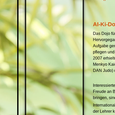
AI-Ki-Do
Das Dojo fü
Hervorgegan
Aufgabe gem
pflegen und
2007 erhiel
Menkyo Kaid
DAN Judo) d
Interessiert
Freude an B
bringen, sin
Internation
der Lehrer k