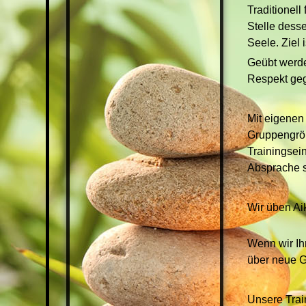
Traditionell
Stelle desse
Seele. Ziel
Geübt werde
Respekt ge
Mit eigenen
Gruppengrö
Trainingsein
Absprache st
Wir üben Ai
Wenn wir Ih
über neue G
Unsere Trai