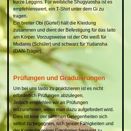
kurze Leggins. Für weibliche Shugyuosha ist es
empfehlenswert, ein T-Shirt unter dem Gi zu
tragen.
Ein breiter Obi (Gürtel) hält die Kleidung
zusammen und dient der Befestigung für das Iaito
am Körper. Vorzugsweise ist der Obi weiß für
Mudanis (Schüler) und schwarz für Yudansha
(DAN-Träger).
Prüfungen und Graduierungen
Um bei uns Iaido zu praktizieren ist es nicht
erforderlich Prüfungen abzulegen.
Jedoch empfehlen wir an Prüfungen
teilzunehmen, wenn man dazu aufgefordert wird.
Dies ist eine der seltenen Gelegenheiten sich
selbst zu begegnen, sich seiner Fähigkeiten und
der Kontrolle seiner Emotionen bewusst zu