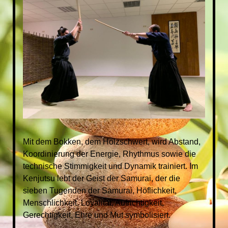
Mit dem Bokken, dem Holzschwert, wird Abstand,
Koordinierung der Energie, Rhythmus sowie die
technische Stimmigkeit und Dynamik trainiert. Im
Kenjutsu lebt der Geist der Samurai, der die
sieben Tugenden der Samurai, Höflichkeit,
Menschlichkeit, Loyalität, Aufrichtigkeit,
Gerechtigkeit, Ehre und Mut symbolisiert.