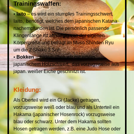
Trainingswaffen
:
•
Iaito
– es wird ein stumpfes Trainingsschwert,
Iaito, benötigt, welches dem japanischen Katana
nachempfunden ist. Die persönlich passende
Klingenlänge ist abhängig von der eigenen
Körpergröße und beträgt im Muso Shinden Ryu
um die 2 Shaku 3 Sun.
•
Bokken
– zudem üben wir mit einem
japanischem Holzschwert, das vorzugsweise aus
japan. weißer Eiche geschnitzt ist.
Kleidung:
Als Oberteil wird ein Gi (Jacke) getragen,
vorzugsweise weiß oder blau und als Unterteil ein
Hakama (japanischer Hosenrock) vorzugsweise
blau oder schwarz. Unter dem Hakama sollten
Hosen getragen werden, z.B. eine Judo Hose oder