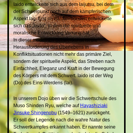
Iaido entwickelte sich aus dem Iaijutsu, bei dem
der Schwerpunkt noch auf dem kämpferischen
Aspekt lag. Erst im 20. Jahrhundert entwickelte
sich das „Iaido“, in dem die spirituelle und
moralische Entwicklung Vorrang hat.
In dieser modernen Schwertkunst ist die
Herausforderung des Überlebens in
Konfliktsituationen nicht mehr das primäre Ziel,
sondern der spirituelle Aspekt, das Streben nach
Einfachheit, Eleganz und Kraft in der Bewegung
des Körpers mit dem Schwert. Iaido ist der Weg
(Do) des Eins-Werdens (Iai).
In unserem Dojo üben wir die Schwertschule des
Muso Shinden Ryu, welche auf
Hayashiziaki
Jinsuke Shingenobu
(1549–1621) zurückgeht.
Er soll der Legende nach die wahre Natur des
Schwertkampfes erkannt haben. Er nannte seine