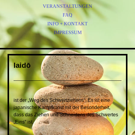
VERANSTALTUNGEN
FAQ
INFO + KONTAKT
IMPRESSUM
Iaidō
ist der „Weg des Schwertziehens“. Es ist eine
japanische Kampfkunst mit der Besonderheit,
dass das Ziehen und Schneidens des Schwertes
„Eins“ ist.