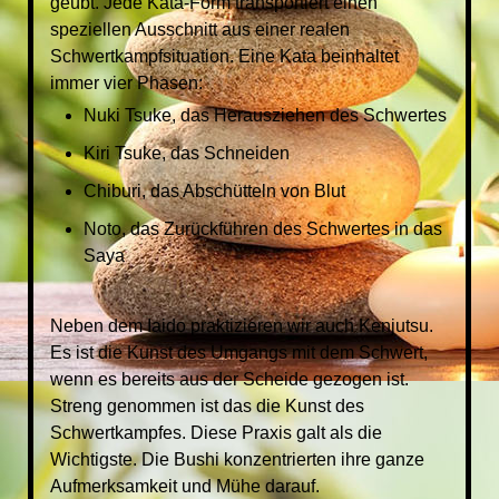
geübt. Jede Kata-Form transportiert einen
speziellen Ausschnitt aus einer realen
Schwertkampfsituation. Eine Kata beinhaltet
immer vier Phasen:
Nuki Tsuke, das Herausziehen des Schwertes
Kiri Tsuke, das Schneiden
Chiburi, das Abschütteln von Blut
Noto, das Zurückführen des Schwertes in das
Saya
Neben dem Iaido praktizieren wir auch Kenjutsu.
Es ist die Kunst des Umgangs mit dem Schwert,
wenn es bereits aus der Scheide gezogen ist.
Streng genommen ist das die Kunst des
Schwertkampfes. Diese Praxis galt als die
Wichtigste. Die Bushi konzentrierten ihre ganze
Aufmerksamkeit und Mühe darauf.