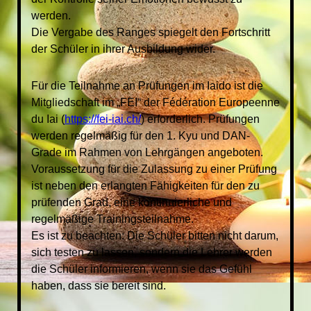
werden.
Die Vergabe des Ranges spiegelt den Fortschritt
der Schüler in ihrer Ausbildung wider.
Für die Teilnahme an Prüfungen im Iaido ist die
Mitgliedschaft im „FEI“ der Fédération Europeenne
du Iai (
https://fei-iai.ch/
) erforderlich. Prüfungen
werden regelmäßig für den 1. Kyu und DAN-
Grade im Rahmen von Lehrgängen angeboten.
Voraussetzung für die Zulassung zu einer Prüfung
ist neben den erlangten Fähigkeiten für den zu
prüfenden Grad, eine kontinuierliche und
regelmäßige Trainingsteilnahme.
Es ist zu beachten: Die Schüler bitten nicht darum,
sich testen zu lassen, sondern die Lehrer werden
die Schüler informieren, wenn sie das Gefühl
haben, dass sie bereit sind.