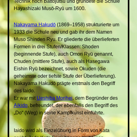
Technik noch Battōjutsu und gründete die Schule
Hayashizaki Musō-Ryū um 1600.
Nakayama Hakudō
(1869–1958) strukturierte um
1933 die Schule neu und gab ihr dem Namen
Muso Shinden Ryu. Er gliederte die überlieferten
Formen in drei Stufen/Klassen: Shoden
(beginnende Stufe), auch Omori Ryū genannt,
Chuden (mittlere Stufe), auch als Hasegawa
Eishin Ryū bezeichnet, sowie Okuden (die
geheimste oder tiefste Stufe der Überlieferung).
Nakayama Hakudō prägte erstmals den Begriff
des Iaido.
Er war mit
Ueshiba Morihei
, dem Begründer des
Aikido
, befreundet, der ebenfalls den Begriff des
„Do“ (Weg) in seine Kampfkunst einführte.
Iaido wird als Einzelübung in Form von Kata