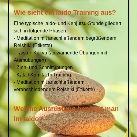
Wie sieht ein Iaido Training aus?
Eine typische Iaido- und Kenjutsu-Stunde gliedert
sich in folgende Phasen:
- Meditation mit anschließendem begrüßendem
Reishiki (Etikette)
- Taiso + Kokyu (aufwämende Übungen mit
Atemübungen)
- Zieh- und Schnittübungen
- Kata / Kumitachi Training
- Meditation mit anschließendem
verabschiedendem Reishiki (Etikette)
Welche Ausrüstung benötigt man
im Iaido?